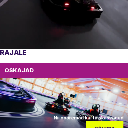
RAJALE
OSKAJAD
Nii nooremad kui täiskasvanud