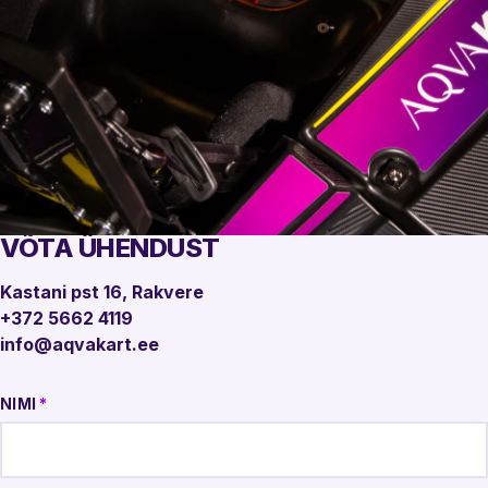
RSX2
VÕTA ÜHENDUST
Kastani pst 16, Rakvere
SÄRTSU TÄIS
+372 5662 4119
info@aqvakart.ee
Rooli display ja Boost-nupp teevad võidusõidu veelgi
põnevamaks.
NIMI
*