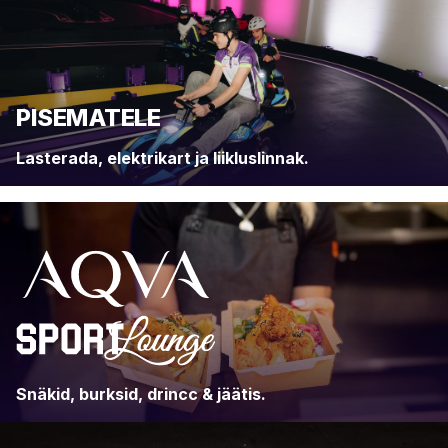
PISEMATELE
Lasterada, elektrikart ja liikluslinnak.
AQVA SPORT LOUNGE
Snäkid, burksid, drincc & jäätis.