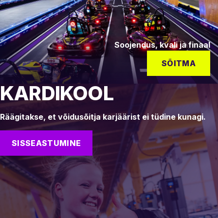
Soojendus, kvali ja finaal
SÕITMA
KARDIKOOL
Räägitakse, et võidusõitja karjäärist ei tüdine kunagi.
SISSEASTUMINE