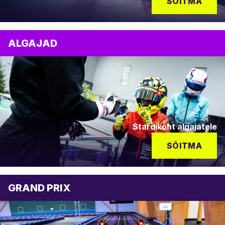
SÕITMA
ALGAJAD
Stardikoht algajatele
SÕITMA
GRAND PRIX