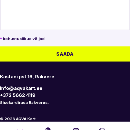
*
kohustuslikud väljad
SAADA
AQVA Kart
Kastani pst 16, Rakvere
info@aqvakart.ee
+372 5662 4119
Sisekardirada Rakveres.
© 2026 AQVA Kart