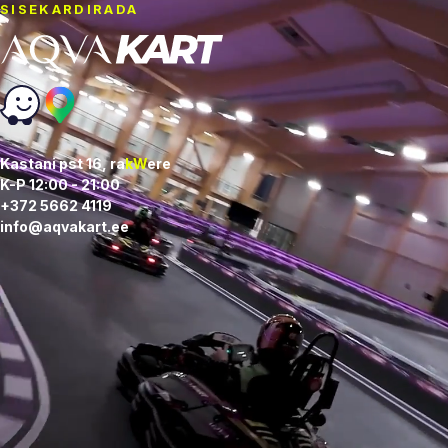
SISEKARDIRADA
Kastani pst 16, ra
kW
ere
K-P 12:00 - 21:00
+372 5662 4119
info@aqvakart.ee